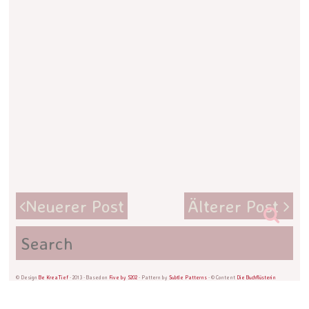
Neuerer Post
Älterer Post
© Design
Be KreaTief
· 2013 · Based on
Five by 5202
· Pattern by
Subtle Patterns
· © Content
Die Buchflüsterin